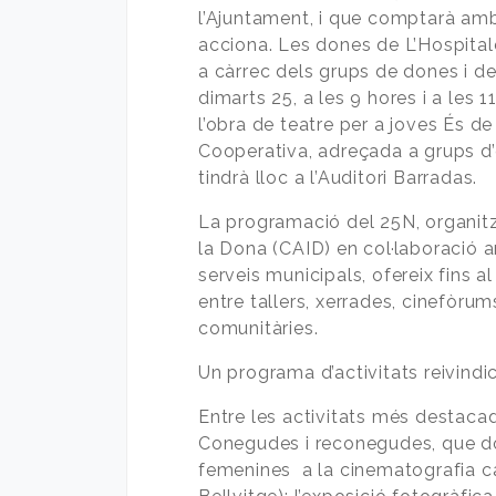
l’Ajuntament, i que comptarà amb
acciona. Les dones de L’Hospitalet 
a càrrec dels grups de dones i d
dimarts 25, a les 9 hores i a les 
l’obra de teatre per a joves És 
Cooperativa, adreçada a grups d’e
tindrà lloc a l’Auditori Barradas.
La programació del 25N, organitz
la Dona (CAID) en col·laboració 
serveis municipals, ofereix fins 
entre tallers, xerrades, cinefòrum
comunitàries.
Un programa d’activitats reivindi
Entre les activitats més destacad
Conegudes i reconegudes, que do
femenines a la cinematografia ca