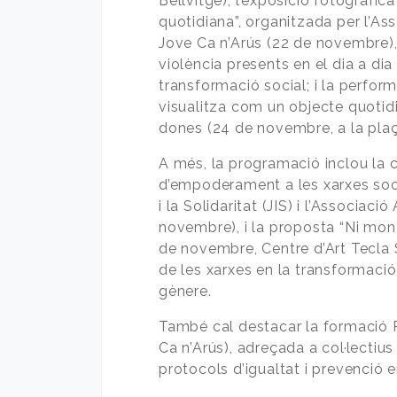
Bellvitge); l’exposició fotogràfic
quotidiana”, organitzada per l’Ass
Jove Ca n’Arús (22 de novembre),
violència presents en el dia a dia 
transformació social; i la perfo
visualitza com un objecte quotidià
dones (24 de novembre, a la plaç
A més, la programació inclou la 
d’empoderament a les xarxes soc
i la Solidaritat (JIS) i l’Associaci
novembre), i la proposta “Ni mona 
de novembre, Centre d’Art Tecla S
de les xarxes en la transformació
gènere.
També cal destacar la formació Pu
Ca n’Arús), adreçada a col·lectiu
protocols d’igualtat i prevenció e