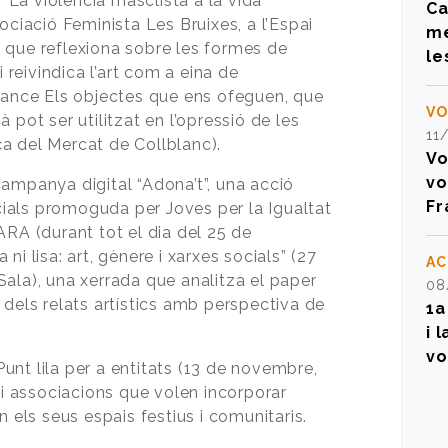
a “La violència masclista a la vida
Ca
ociació Feminista Les Bruixes, a l’Espai
me
 que reflexiona sobre les formes de
le
i reivindica l’art com a eina de
rmance Els objectes que ens ofeguen, que
VO
 pot ser utilitzat en l’opressió de les
11
a del Mercat de Collblanc).
Vo
vo
campanya digital “Adona’t”, una acció
Fr
ials promoguda per Joves per la Igualtat
ó ARA (durant tot el dia del 25 de
ni lisa: art, gènere i xarxes socials” (27
AC
ala), una xerrada que analitza el paper
08
 dels relats artístics amb perspectiva de
1a
i 
vo
nt lila per a entitats (13 de novembre,
s i associacions que volen incorporar
n els seus espais festius i comunitaris.