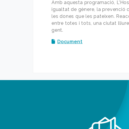
Amb aquesta programació, L’Hosp
igualtat de gènere, la prevenció d
les dones que les pateixen. Reacci
entre totes i tots, una ciutat lliu
gent.
Document