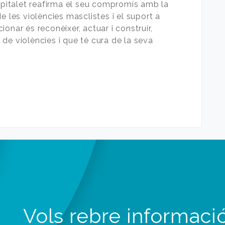
italet reafirma el seu compromís amb la
e les violències masclistes i el suport a
onar és reconèixer, actuar i construir,
re de violències i que té cura de la seva
Vols rebre informació