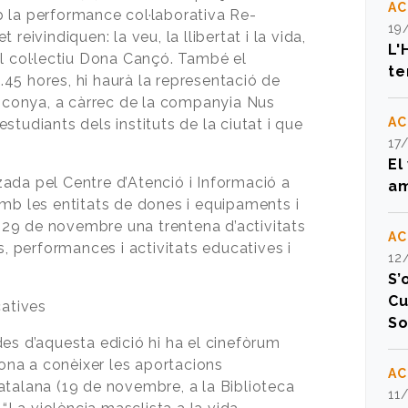
AC
 la performance col·laborativa Re-
19
reivindiquen: la veu, la llibertat i la vida,
L'
el col·lectiu Dona Cançó. També el
te
11.45 hores, hi haurà la representació de
de conya, a càrrec de la companyia Nus
AC
studiants dels instituts de la ciutat i que
17
El
ada pel Centre d’Atenció i Informació a
am
amb les entitats de dones i equipaments i
al 29 de novembre una trentena d’activitats
AC
s, performances i activitats educatives i
12
S’
Cu
catives
So
es d’aquesta edició hi ha el cinefòrum
na a conèixer les aportacions
AC
talana (19 de novembre, a la Biblioteca
11