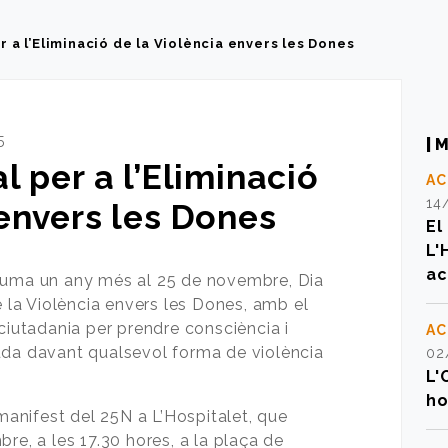
r a l’Eliminació de la Violència envers les Dones
5
M
l per a l’Eliminació
AC
14
 envers les Dones
El
L'
a
 suma un any més al 25 de novembre, Dia
e la Violència envers les Dones, amb el
 ciutadania per prendre consciència i
AC
uda davant qualsevol forma de violència
02
L'
ho
 manifest del 25N a L’Hospitalet, que
re, a les 17.30 hores, a la plaça de