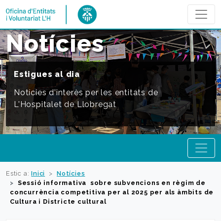
Obrir 
ANAR A INICI
Notícies
Estigues al dia
Notícies d'interès per les entitats de
L'Hospitalet de Llobregat
menú
Anar a Inici
Estic a:
Inici
Notícies
Sessió informativa sobre subvencions en règim de
concurrència competitiva per al 2025 per als àmbits de
Cultura i Districte cultural