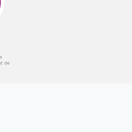
a
nt de