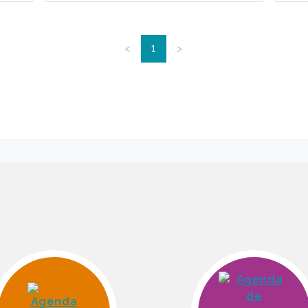
1
<
>