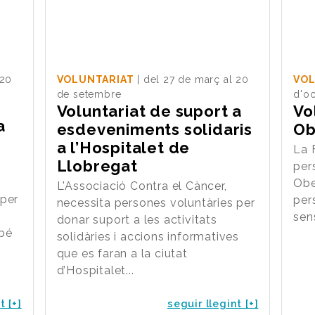
 20
VOLUNTARIAT
| del 27 de març al 20
VOL
de setembre
d'oc
Voluntariat de suport a
Vo
a
esdeveniments solidaris
Ob
a l’Hospitalet de
La 
Llobregat
per
Obe
L'Associació Contra el Càncer,
 per
per
necessita persones voluntàries per
sen
donar suport a les activitats
 bé
solidàries i accions informatives
que es faran a la ciutat
d’Hospitalet...
t [+]
seguir llegint [+]