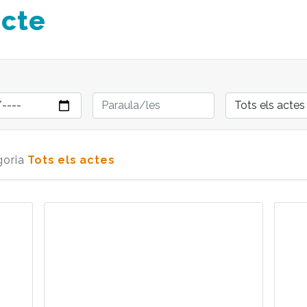
acte
:
goria
Tots els actes